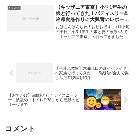
【キッザニア東京】小学1年生の
おでかけ
娘と行ってきた！パティスリー&
冷凍食品作りに大興奮のレポート
【使ったお金：18,400円】
おはこんばんちわ！おりおです。7月中旬
の平日、小学1年生の娘と妻の家族3人で
「キッザニア東京」へ行ってきました！
暑い夏なので室内で楽しめる場所を探し
ていたのと、娘が最近「お医者さんにな
りたい」「ケーキ屋さんになりたい」と
将来の夢を口にするよ...
【子連れ体験】木漏れ日の森イバライド
へ家族で行ってきた！｜5歳娘が全力で楽
しんだ遊び場を紹介
【おでかけ】6歳娘と行くディズニーシ
ー！波乱の「トイレDPA」から感動のビ
リーヴまで
コメント