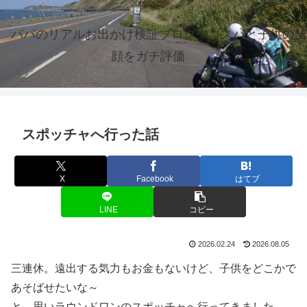
パパのリアルお出かけ検証ブログ｜コスパと子供の笑
顔をガチ評価
スポッチャへ行った話
X
Facebook
はてブ
LINE
コピー
2026.02.24
2026.08.05
三連休。遠出する気力もお金もないけど、子供をどこかで
あそばせたいな～
と、思いラウンドワンのスポッチャへ行ってきました。