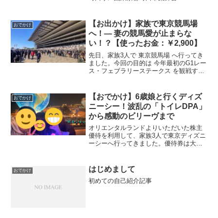
田急線鶴川駅・玉川学園駅から車で約１
０～１５分の場所料金は子供３００円
大人５００円大人二人と子供一人で合計
【お出かけ】家族で東京競馬場
おでかけ
１３００円！観光...
へ！— 妻の競馬愛が止まらな
い！？【使ったお金：￥2,900】
先日、家族3人で 東京競馬場 へ行ってき
ました。今回の目的は 今年最初のG1レー
ス・フェブラリーステークス を観戦する
こと。競馬好きの影響は 「私」ではな
く、もはや妻 ！？私はというと、昔 テイ
エムオペラオーの時代 に競馬にハマって
【おでかけ】6歳娘と行くディズ
おでかけ
いたもの...
ニーシー！波乱の「トイレDPA」
から感動のビリーヴまで
オリエンタルランドよりいただいた株主
優待を利用して、家族3人で東京ディズニ
ーシーへ行ってきました。優待券は大人2
人に使って、娘は子供料金で通常購入！
娘は乗れるアトラクションも増えてきた6
歳。今回は「無理をしない、でも課金
はじめまして
おでかけ
（DPA）は効率的に...
初めての自己紹介記事