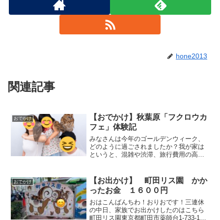
hone2013
関連記事
【おでかけ】秋葉原「フクロウカ
おでかけ
フェ」体験記
みなさんは今年のゴールデンウィーク、
どのように過ごされましたか？我が家は
というと、混雑や渋滞、旅行費用の高騰
を避けるため、大型の遠出はあえて計画
しませんでした。高速道路の40〜50キロ
という大渋滞のニュースを見ては、「や
【お出かけ】 町田リス園 かか
おでかけ
っぱり家で正解だった...
ったお金 １６００円
おはこんばんちわ！おりおです！三連休
の中日、家族でお出かけしたのはこちら
町田リス園東京都町田市薬師台1-733-1小